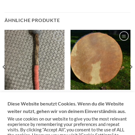
ÄHNLICHE PRODUKTE
Auf die
Auf die
Wunschliste
Wunschliste
KLÖPPEL
TROMMEL
Klöppel Eiche und rotem
Trommel 55cm absolutes
Diese Website benutzt Cookies. Wenn du die Website
Leder
Unikat
55,00
€
600,00
€
weiter nutzt, gehen wir von deinem Einverständnis aus.
inkl. Mwst.
inkl. Mwst.
We use cookies on our website to give you the most relevant
experience by remembering your preferences and repeat
visits. By clicking “Accept All”, you consent to the use of ALL